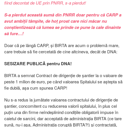
fiind decontat de UE prin PNRR, s-a pierdut!
S-a pierdut această sumă din PNRR doar pentru că CARP a
avut ambiții tâmpite, de hoț prost care nici măcar nu
conștientizează că lumea se prinde ce pune la cale dinainte
să fure…!
Doar că pe lângă CARP, și BIRTA are acum o problemă mare,
care trebuie să fie cercetată de cine altcineva, decât de DNA:
SESIZARE PUBLICĂ pentru DNA!
BIRTA a semnat Contract de dirigenție de șantier la o valoare de
peste 1 milion de euro, pe când valoarea Spitalului se aștepta să
fie dublă, așa cum spunea CARP!
Nu s-a redus la jumătate valoarea contractului de dirigenție de
șantier, concomitent cu reducerea valorii spitalului, în plus cel
puțin una din firme neîndeplinind condițiile obligatorii impuse în
caietul de sarcini, dar acceptată de administrația BIRTA (ce tare
sună, nu-i așa, Administrația coruptă BIRTA?!) și contractată,