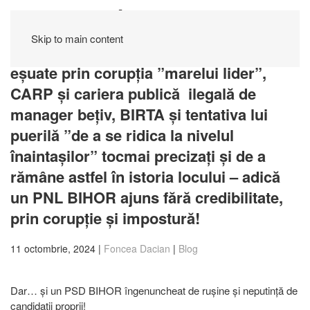
Skip to main content
Ep. 40: BOLOJAN și mirajul puterii
eșuate prin corupția ”marelui lider”,
CARP și cariera publică ilegală de
manager bețiv, BIRTA și tentativa lui
puerilă ”de a se ridica la nivelul
înaintașilor” tocmai precizați și de a
rămâne astfel în istoria locului – adică
un PNL BIHOR ajuns fără credibilitate,
prin corupție și impostură!
11 octombrie, 2024
|
Foncea Dacian
|
Blog
Dar… și un PSD BIHOR îngenuncheat de rușine și neputință de
candidații proprii!