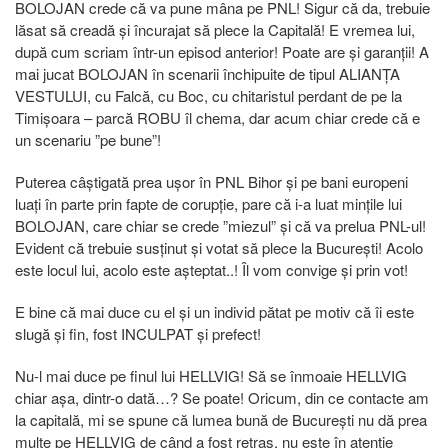
BOLOJAN crede că va pune mâna pe PNL! Sigur că da, trebuie
lăsat să creadă și încurajat să plece la Capitală! E vremea lui,
după cum scriam într-un episod anterior! Poate are și garanții! A
mai jucat BOLOJAN în scenarii închipuite de tipul ALIANȚA
VESTULUI, cu Falcă, cu Boc, cu chitaristul perdant de pe la
Timișoara – parcă ROBU îl chema, dar acum chiar crede că e
un scenariu ”pe bune”!
Puterea câștigată prea ușor în PNL Bihor și pe bani europeni
luați în parte prin fapte de corupție, pare că i-a luat mințile lui
BOLOJAN, care chiar se crede ”miezul” și că va prelua PNL-ul!
Evident că trebuie susținut și votat să plece la București! Acolo
este locul lui, acolo este așteptat..! Îl vom convige și prin vot!
E bine că mai duce cu el și un individ pătat pe motiv că îi este
slugă și fin, fost INCULPAT și prefect!
Nu-l mai duce pe finul lui HELLVIG! Să se înmoaie HELLVIG
chiar așa, dintr-o dată…? Se poate! Oricum, din ce contacte am
la capitală, mi se spune că lumea bună de București nu dă prea
multe pe HELLVIG de când a fost retras, nu este în atenție