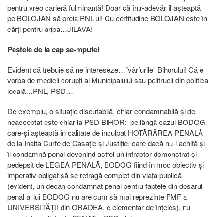
pentru vreo carieră fulminantă! Doar că într-adevăr îl așteaptă
pe BOLOJAN să preia PNL-ul! Cu certitudine BOLOJAN este în
cărți pentru aripa…JILAVA!
Peștele de la cap se-mpute!
Evident că trebuie să ne intereseze…”vârfurile” Bihorului! Că e
vorba de medicii corupți ai Municipalului sau politrucii din politica
locală…PNL, PSD…
De exemplu, o situație discutabilă, chiar condamnabilă și de
neacceptat este chiar la PSD BIHOR: pe lângă cazul BODOG
care-și așteaptă în calitate de inculpat HOTĂRÂREA PENALĂ
de la Înalta Curte de Casație și Justiție, care dacă nu-l achită și
îl condamnă penal devenind astfel un infractor demonstrat și
pedepsit de LEGEA PENALĂ, BODOG fiind în mod obiectiv și
imperativ obligat să se retragă complet din viața publică
(evident, un decan condamnat penal pentru faptele din dosarul
penal al lui BODOG nu are cum să mai reprezinte FMF a
UNIVERSITĂȚII din ORADEA, e elementar de înțeles), nu