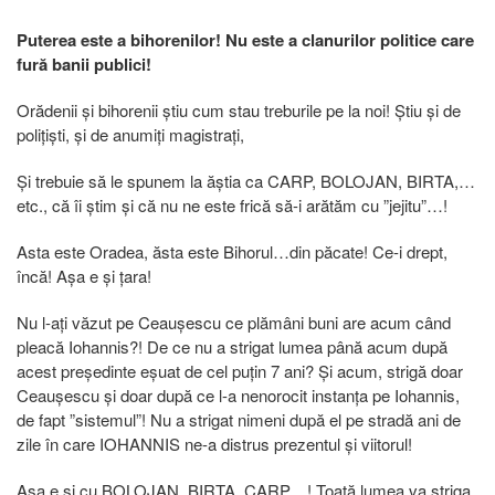
Puterea este a bihorenilor! Nu este a clanurilor politice care
fură banii publici!
Orădenii și bihorenii știu cum stau treburile pe la noi! Știu și de
polițiști, și de anumiți magistrați,
Și trebuie să le spunem la ăștia ca CARP, BOLOJAN, BIRTA,…
etc., că îi știm și că nu ne este frică să-i arătăm cu ”jejitu”…!
Asta este Oradea, ăsta este Bihorul…din păcate! Ce-i drept,
încă! Așa e și țara!
Nu l-ați văzut pe Ceaușescu ce plămâni buni are acum când
pleacă Iohannis?! De ce nu a strigat lumea până acum după
acest președinte eșuat de cel puțin 7 ani? Și acum, strigă doar
Ceaușescu și doar după ce l-a nenorocit instanța pe Iohannis,
de fapt ”sistemul”! Nu a strigat nimeni după el pe stradă ani de
zile în care IOHANNIS ne-a distrus prezentul și viitorul!
Așa e și cu BOLOJAN, BIRTA, CARP…! Toată lumea va striga