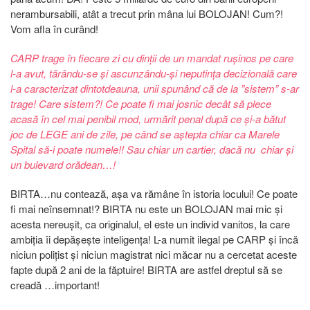
nerambursabili, atât a trecut prin mâna lui BOLOJAN! Cum?!
Vom afla în curând!
CARP trage în fiecare zi cu dinții de un mandat rușinos pe care
l-a avut, tărându-se și ascunzându-și neputința decizională care
l-a caracterizat dintotdeauna, unii spunând că de la ”sistem” s-ar
trage! Care sistem?! Ce poate fi mai josnic decât să plece
acasă în cel mai penibil mod, urmărit penal după ce și-a bătut
joc de LEGE ani de zile, pe când se aștepta chiar ca Marele
Spital să-i poate numele!! Sau chiar un cartier, dacă nu chiar și
un bulevard orădean…!
BIRTA…nu contează, așa va rămâne în istoria locului! Ce poate
fi mai neînsemnat!? BIRTA nu este un BOLOJAN mai mic și
acesta nereușit, ca originalul, el este un individ vanitos, la care
ambiția îi depășește inteligența! L-a numit ilegal pe CARP și încă
niciun polițist și niciun magistrat nici măcar nu a cercetat aceste
fapte după 2 ani de la făptuire! BIRTA are astfel dreptul să se
creadă …important!