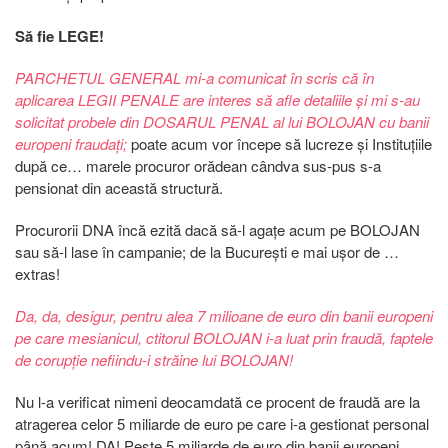
Să fie LEGE!
PARCHETUL GENERAL mi-a comunicat în scris că în
aplicarea LEGII PENALE are interes să afle detaliile și mi s-au
solicitat probele din DOSARUL PENAL al lui BOLOJAN cu banii
europeni fraudați;
poate acum vor începe să lucreze și Instituțiile
după ce… marele procuror orădean cândva sus-pus s-a
pensionat din această structură.
Procurorii DNA încă ezită dacă să-l agațe acum pe BOLOJAN
sau să-l lase în campanie; de la București e mai ușor de …
extras!
Da, da, desigur, pentru alea 7 milioane de euro din banii europeni
pe care mesianicul, ctitorul BOLOJAN i-a luat prin fraudă, faptele
de corupție nefiindu-i străine lui BOLOJAN!
Nu l-a verificat nimeni deocamdată ce procent de fraudă are la
atragerea celor 5 miliarde de euro pe care i-a gestionat personal
până acum! DA! Peste 5 miliarde de euro din banii europeni