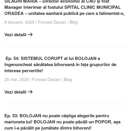
SILAGHI MARIA – Director economic al CAO și fost
Manager interimar al fostului SPITAL CLINIC MUNICIPAL
ORADEA – unitatea sanitară publică pe care a falimentat-o,
8 ianuarie, 2026
|
Foncea Dacian
|
Blog
Vezi detalii
Ep. 54: SISTEMUL CORUPT al lui BOLOJAN a
îngenuncheat sănătatea bihoreană în fața grupurilor de
interese pervertite!
25 mai, 2025
|
Foncea Dacian
|
Blog
Vezi detalii
Ep. 53: BOLOJAN nu poate câștiga alegerile pentru
marioneta lui! BOLOJAN nu poate păcăli un POPOR, așa
cum i-a păcălit pe jumătate dintre bihoreni!