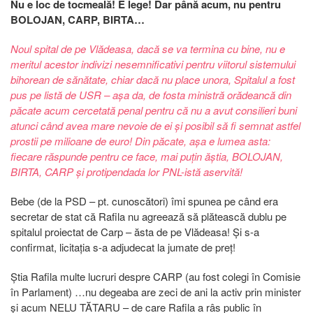
Nu e loc de tocmeală! E lege! Dar până acum, nu pentru
BOLOJAN, CARP, BIRTA…
Noul spital de pe Vlădeasa, dacă se va termina cu bine, nu e
meritul acestor indivizi nesemnificativi pentru viitorul sistemului
bihorean de sănătate, chiar dacă nu place unora, Spitalul a fost
pus pe listă de USR – așa da, de fosta ministră orădeancă din
păcate acum cercetată penal pentru că nu a avut consilieri buni
atunci când avea mare nevoie de ei și posibil să fi semnat astfel
prostii pe milioane de euro! Din păcate, așa e lumea asta:
fiecare răspunde pentru ce face, mai puțin ăștia, BOLOJAN,
BIRTA, CARP și protipendada lor PNL-istă aservită!
Bebe (de la PSD – pt. cunoscători) îmi spunea pe când era
secretar de stat că Rafila nu agreează să plătească dublu pe
spitalul proiectat de Carp – ăsta de pe Vlădeasa! Și s-a
confirmat, licitația s-a adjudecat la jumate de preț!
Știa Rafila multe lucruri despre CARP (au fost colegi în Comisie
în Parlament) …nu degeaba are zeci de ani la activ prin minister
și acum NELU TĂTARU – de care Rafila a râs public în