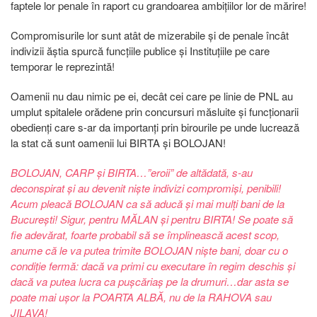
faptele lor penale în raport cu grandoarea ambițiilor lor de mărire!
Compromisurile lor sunt atât de mizerabile și de penale încât
indivizii ăștia spurcă funcțiile publice și Instituțiile pe care
temporar le reprezintă!
Oamenii nu dau nimic pe ei, decât cei care pe linie de PNL au
umplut spitalele orădene prin concursuri măsluite și funcționarii
obedienți care s-ar da importanți prin birourile pe unde lucrează
la stat că sunt oamenii lui BIRTA și BOLOJAN!
BOLOJAN, CARP și BIRTA…”eroii” de altădată, s-au
deconspirat și au devenit niște indivizi compromiși, penibili!
Acum pleacă BOLOJAN ca să aducă și mai mulți bani de la
București! Sigur, pentru MĂLAN și pentru BIRTA! Se poate să
fie adevărat, foarte probabil să se împlinească acest scop,
anume că le va putea trimite BOLOJAN niște bani, doar cu o
condiție fermă: dacă va primi cu executare în regim deschis și
dacă va putea lucra ca pușcăriaș pe la drumuri…dar asta se
poate mai ușor la POARTA ALBĂ, nu de la RAHOVA sau
JILAVA!