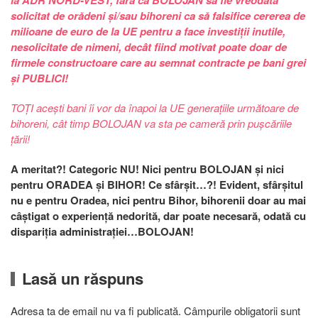
la ADR NORD-VEST, fără ca BOLOJAN să fie vreodată
solicitat de orădeni și/sau bihoreni ca să falsifice cererea de
milioane de euro de la UE pentru a face investiții inutile,
nesolicitate de nimeni, decât fiind motivat poate doar de
firmele constructoare care au semnat contracte pe bani grei
și PUBLICI!
TOȚI acești bani îi vor da înapoi la UE generațiile următoare de
bihoreni, cât timp BOLOJAN va sta pe cameră prin pușcăriile
țării!
A meritat?! Categoric NU! Nici pentru BOLOJAN și nici
pentru ORADEA și BIHOR! Ce sfârșit…?! Evident, sfârșitul
nu e pentru Oradea, nici pentru Bihor, bihorenii doar au mai
câștigat o experiență nedorită, dar poate necesară, odată cu
dispariția administrației…BOLOJAN!
Lasă un răspuns
Adresa ta de email nu va fi publicată. Câmpurile obligatorii sunt