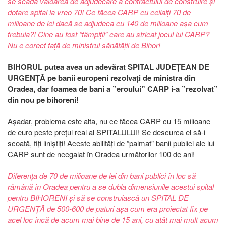
se scadă valoarea de adjudecare a contractului de construire și
dotare spital la vreo 70! Ce făcea CARP cu ceilalți 70 de
milioane de lei dacă se adjudeca cu 140 de milioane așa cum
trebuia?! Cine au fost ”tâmpiții” care au stricat jocul lui CARP?
Nu e corect față de ministrul sănătății de Bihor!
BIHORUL putea avea un adevărat SPITAL JUDEȚEAN DE
URGENȚĂ pe banii europeni rezolvați de ministra din
Oradea, dar foamea de bani a ”eroului” CARP i-a ”rezolvat”
din nou pe bihoreni!
Așadar, problema este alta, nu ce făcea CARP cu 15 milioane
de euro peste prețul real al SPITALULUI! Se descurca el să-i
scoată, fiți liniștiți! Aceste abilități de ”palmat” banii publici ale lui
CARP sunt de neegalat în Oradea următorilor 100 de ani!
Diferența de 70 de milioane de lei din bani publici în loc să
rămână în Oradea pentru a se dubla dimensiunile acestui spital
pentru BIHORENI și să se construiască un SPITAL DE
URGENȚĂ de 500-600 de paturi așa cum era proiectat fix pe
acel loc încă de acum mai bine de 15 ani, cu atât mai mult acum