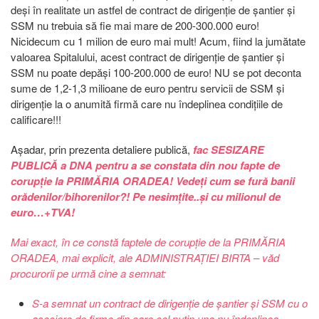
deși în realitate un astfel de contract de dirigenție de șantier și
SSM nu trebuia să fie mai mare de 200-300.000 euro!
Nicidecum cu 1 milion de euro mai mult! Acum, fiind la jumătate
valoarea Spitalului, acest contract de dirigenție de șantier și
SSM nu poate depăși 100-200.000 de euro! NU se pot deconta
sume de 1,2-1,3 milioane de euro pentru servicii de SSM și
dirigenție la o anumită firmă care nu îndeplinea condițiile de
calificare!!!
Așadar, prin prezenta detaliere publică,
fac SESIZARE
PUBLICĂ a DNA pentru a se constata din nou fapte de
corupție la PRIMĂRIA ORADEA! Vedeți cum se fură banii
orădenilor/bihorenilor?! Pe nesimțite..și cu milionul de
euro…+TVA!
Mai exact, în ce constă faptele de corupție de la PRIMĂRIA
ORADEA, mai explicit, ale ADMINISTRAȚIEI BIRTA – văd
procurorii pe urmă cine a semnat:
S-a semnat un contract de dirigenție de șantier și SSM cu o
asociere de firme din care cel puțin una nu îndeplinea