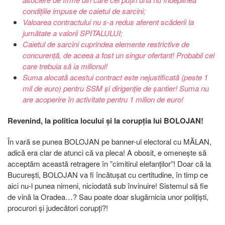
condițiile impuse de caietul de sarcini;
Valoarea contractului nu s-a redus aferent scăderii la
jumătate a valorii SPITALULUI;
Caietul de sarcini cuprindea elemente restrictive de
concurență, de aceea a fost un singur ofertant! Probabil cel
care trebuia să ia milionul!
Suma alocată acestui contract este nejustificată (peste 1
mil de euro) pentru SSM și dirigenție de șantier! Suma nu
are acoperire în activitate pentru 1 milion de euro!
Revenind, la politica locului și la corupția lui BOLOJAN!
În vară se punea BOLOJAN pe banner-ul electoral cu MĂLAN,
adică era clar de atunci că va pleca! A obosit, e omenește să
acceptăm această retragere în ”cimitirul elefanților”! Doar că la
București, BOLOJAN va fi încătușat cu certitudine, în timp ce
aici nu-l punea nimeni, niciodată sub învinuire! Sistemul să fie
de vină la Oradea…? Sau poate doar slugărnicia unor polițiști,
procurori și judecători corupți?!