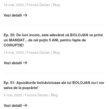
16 mai, 2025
|
Foncea Dacian
|
Blog
Vezi detalii
Ep. 52: De luni încolo, este adevărat că BOLOJAN va primi
un MANDAT…de cel puțin 5 ANI, pentru fapte de
CORUPȚIE!
14 mai, 2025
|
Foncea Dacian
|
Blog
Vezi detalii
Ep. 51: Apucăturile bolnăvicioase ale lui BOLOJAN nu-l vor
salva de la pușcărie!
6 mai, 2025
|
Foncea Dacian
|
Blog
Vezi detalii