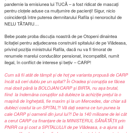
pandemie la emisiunea lui TUCĂ – a fost ridicat de mascați
pentru cloțele aduse ca mulțumire de pacienți! Sigur, nicio
coincidență între puterea demnitarului Rafila și nenorocitul de
NELU TĂTARU…
Bebe poate proba discuția noastră de pe Otopeni dinaintea
licitației pentru adjudecarea construirii spitalului de pe Vlădeasa,
privind poziția ministrului Rafila, dacă nu va fi timorat de
renumele marelui conducător pensionat, incompatibil, numit
ilegal, în conflict de interese și bețiv – CARP!
Cum să fii atât de tâmpit și de hoț pe varianta propusă de CARP
încât să ceri dublu pe un spital? În Oradea și corupția se făcea
mai dosit până la BOLOJAN/CARP și BIRTA, nu așa brutal,
fiind la îndemâna corupților să dubleze la achiziție prețul la o
mașină de înghețată, fie maxim și la un Mercedes, dar chiar să
dublezi costul la un SPITAL?! Vă dați seama ce tun punea la
cale CARP și oamenii din jurul lui?! De la 140 milioane de lei cât
a cerut CARP ca finanțare de la MINISTERUL SĂNĂTĂȚII prin
PNRR ca și cost a SPITALULUI de pe Vlădeasa, s-a ajuns să