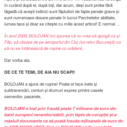
în curând după ei, după toți, dar acum, deși sunt probe fără
tăgadă că acești indivizi sunt făptuitori de fapte penale grave și
sunt numeroase dosare penale în lucrul Parchetelor abilitate,
lumea tace și doar se citește cu miile acest articol! E normal …
În anul 2008, BOLOJAN îmi spunea că nu vrea să ajungă ca și
Filip, să zboare de pe aeroportul din Cluj (tur-retur București) ca
să nu se întâlnească de rușine cu orădenii,
Dar vorba aia:
DE CE TE TEMI, DE AIA NU SCAPI!
BOLOJAN a ajuns de rușine! Poate el face inele și
subtraversări, centuri și drumuri expres printre casele
oamenilor, pasarele,
BOLOJAN a luat prin fraudă peste 7 milioane de euro din
banii europeni nerambursabili, prin fapte de corupție și-a
măsluit documente ca să poată frauda milioanele de euro de