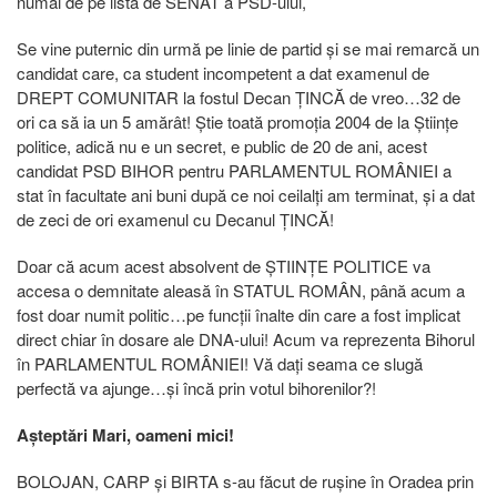
numai de pe lista de SENAT a PSD-ului,
Se vine puternic din urmă pe linie de partid și se mai remarcă un
candidat care, ca student incompetent a dat examenul de
DREPT COMUNITAR la fostul Decan ȚINCĂ de vreo…32 de
ori ca să ia un 5 amărât! Știe toată promoția 2004 de la Științe
politice, adică nu e un secret, e public de 20 de ani, acest
candidat PSD BIHOR pentru PARLAMENTUL ROMÂNIEI a
stat în facultate ani buni după ce noi ceilalți am terminat, și a dat
de zeci de ori examenul cu Decanul ȚINCĂ!
Doar că acum acest absolvent de ȘTIINȚE POLITICE va
accesa o demnitate aleasă în STATUL ROMÂN, până acum a
fost doar numit politic…pe funcții înalte din care a fost implicat
direct chiar în dosare ale DNA-ului! Acum va reprezenta Bihorul
în PARLAMENTUL ROMÂNIEI! Vă dați seama ce slugă
perfectă va ajunge…și încă prin votul bihorenilor?!
Așteptări Mari, oameni mici!
BOLOJAN, CARP și BIRTA s-au făcut de rușine în Oradea prin