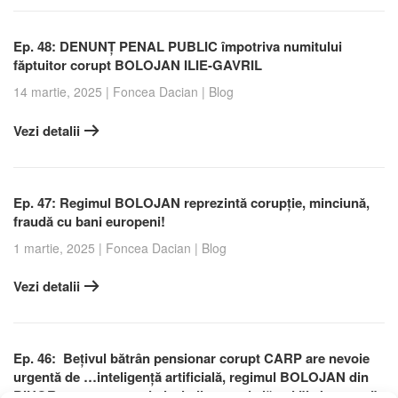
Ep. 48: DENUNȚ PENAL PUBLIC împotriva numitului
făptuitor corupt BOLOJAN ILIE-GAVRIL
14 martie, 2025
|
Foncea Dacian
|
Blog
Vezi detalii
Ep. 47: Regimul BOLOJAN reprezintă corupție, minciună,
fraudă cu bani europeni!
1 martie, 2025
|
Foncea Dacian
|
Blog
Vezi detalii
Ep. 46: Bețivul bătrân pensionar corupt CARP are nevoie
urgentă de …inteligență artificială, regimul BOLOJAN din
BIHOR reprezentat prin lacheii acestuia lăsați ”la butoane”