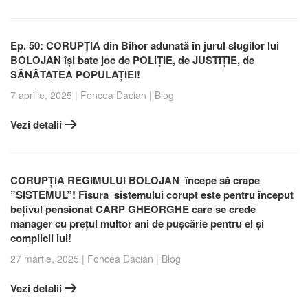
Ep. 50: CORUPȚIA din Bihor adunată în jurul slugilor lui
BOLOJAN își bate joc de POLIȚIE, de JUSTIȚIE, de
SĂNĂTATEA POPULAȚIEI!
7 aprilie, 2025
|
Foncea Dacian
|
Blog
Vezi detalii
CORUPȚIA REGIMULUI BOLOJAN începe să crape
”SISTEMUL”! Fisura sistemului corupt este pentru început
bețivul pensionat CARP GHEORGHE care se crede
manager cu prețul multor ani de pușcărie pentru el și
complicii lui!
27 martie, 2025
|
Foncea Dacian
|
Blog
Vezi detalii