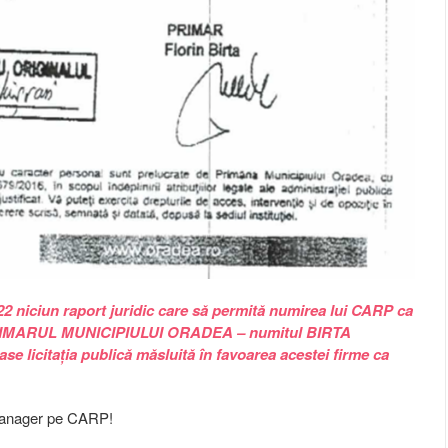
22 niciun raport juridic care să permită numirea lui CARP ca
IMARUL MUNICIPIULUI ORADEA – numitul BIRTA
icitația publică măsluită în favoarea acestei firme ca
 Manager pe CARP!