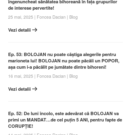
îngenuncheat sănătatea bihoreană în fața grupurilor
de interese pervertite!
25 mai, 2025
|
Foncea Dacian
|
Blog
Vezi detalii
Ep. 53: BOLOJAN nu poate câștiga alegerile pentru
marioneta lui! BOLOJAN nu poate păcăli un POPOR,
așa cum i-a păcălit pe jumătate dintre bihoreni!
16 mai, 2025
|
Foncea Dacian
|
Blog
Vezi detalii
Ep. 52: De luni încolo, este adevărat că BOLOJAN va
primi un MANDAT…de cel puțin 5 ANI, pentru fapte de
CORUPȚIE!