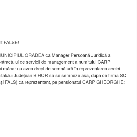
unt FALSE!
MUNICIPIUL ORADEA ca Manager Persoană Juridică a
ontractului de servicii de management a numitului CARP
i măcar nu avea drept de semnătură în reprezentarea acelei
Spitalului Județean BIHOR să se semneze așa, după ce firma SC
al și FALS) ca reprezentant, pe pensionatul CARP GHEORGHE: