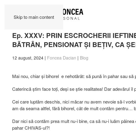
Skip to main content
Ep. XXXV: PRIN ESCROCHERII IEFTIN
BĂTRÂN, PENSIONAT ȘI BEȚIV, CA Ș
12 august, 2024
|
Foncea Dacian
|
Blog
Mai nou, chiar și bihorel e nehotărât: să pună în pahar sau să 
Caterincă știm face toți, deși se știe realitatea! Dar adevărul îl 
Cei care luptăm deschis, nici măcar nu avem nevoie să-l vorbim
am da seama altfel, fără bihorel, cât de mult contăm pentru… b
Dar nici să contăm prea mult nu-i bine, ca să nu-i luăm pâinea d
pahar CHIVAS-ul?!