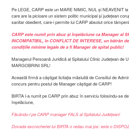
Pe LEGE, CARP este un MARE NIMIC, NUL și NEAVENIT la nivel
care are la picioare un sistem politic municipal și județean cor
sanitar obedient, care-i permite lui CARP absolut orice tâmpe
CARP este numit prin abuz și înșelăciune ca Manager al
INCOMPATIBIL, în CONFLICT DE INTERESE, un bătrân deja 
condițiile minime legale de a fi Manager de spital public!
Managerul Persoană Juridică al Spitalului Clinic Județean de 
MARGOBRINI SRL!
Această firmă a câștigat licitația măsluită de Consiliul de Admin
concurs pentru postul de Manager câștigat de CARP!
BIRTA l-a numit pe CARP prin abuz în serviciu folosindu-se de f
înșelăciune,
Făcându-l pe CARP manager FALS al Spitalului Județean!
Dovada escrocheriei lui BIRTA o redau mai jos: este o DIS