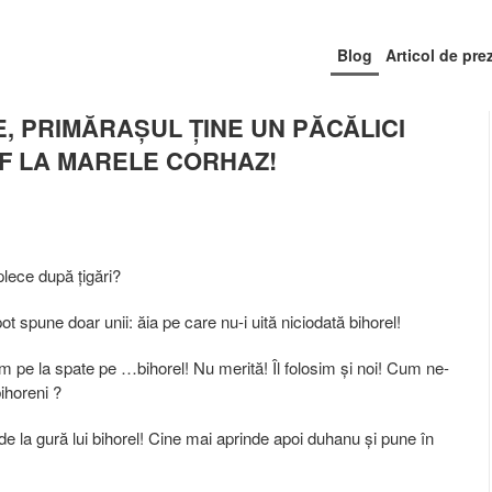
Blog
Articol de pre
E, PRIMĂRAȘUL ȚINE UN PĂCĂLICI
EF LA MARELE CORHAZ!
plece după țigări?
pot spune doar unii: ăia pe care nu-i uită niciodată bihorel!
 pe la spate pe …bihorel! Nu merită! Îl folosim și noi! Cum ne-
ihoreni ?
e la gură lui bihorel! Cine mai aprinde apoi duhanu și pune în