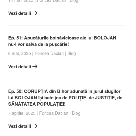
14 mai, 2025
|
Foncea Dacian
|
Blog
Vezi detalii
Ep. 51: Apucăturile bolnăvicioase ale lui BOLOJAN
nu-l vor salva de la pușcărie!
6 mai, 2025
|
Foncea Dacian
|
Blog
Vezi detalii
Ep. 50: CORUPȚIA din Bihor adunată în jurul slugilor
lui BOLOJAN își bate joc de POLIȚIE, de JUSTIȚIE, de
SĂNĂTATEA POPULAȚIEI!
7 aprilie, 2025
|
Foncea Dacian
|
Blog
Vezi detalii