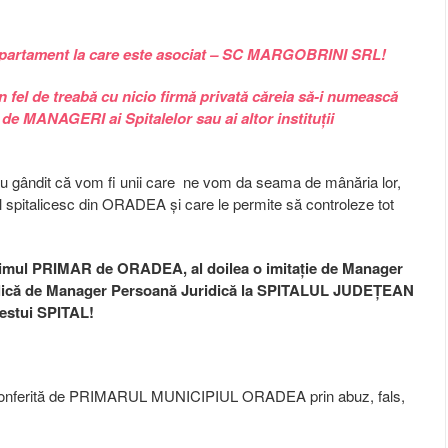
 apartament la care este asociat – SC MARGOBRINI SRL!
l de treabă cu nicio firmă privată căreia să-i numească
de MANAGERI ai Spitalelor sau ai altor instituții
 s-au gândit că vom fi unii care ne vom da seama de mânăria lor,
l spitalicesc din ORADEA și care le permite să controleze tot
primul PRIMAR de ORADEA, al doilea o imitație de Manager
publică de Manager Persoană Juridică la SPITALUL JUDEȚEAN
estui SPITAL!
 conferită de PRIMARUL MUNICIPIUL ORADEA prin abuz, fals,