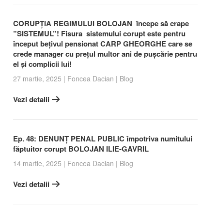
CORUPȚIA REGIMULUI BOLOJAN începe să crape
”SISTEMUL”! Fisura sistemului corupt este pentru
început bețivul pensionat CARP GHEORGHE care se
crede manager cu prețul multor ani de pușcărie pentru
el și complicii lui!
27 martie, 2025
|
Foncea Dacian
|
Blog
Vezi detalii
Ep. 48: DENUNȚ PENAL PUBLIC împotriva numitului
făptuitor corupt BOLOJAN ILIE-GAVRIL
14 martie, 2025
|
Foncea Dacian
|
Blog
Vezi detalii