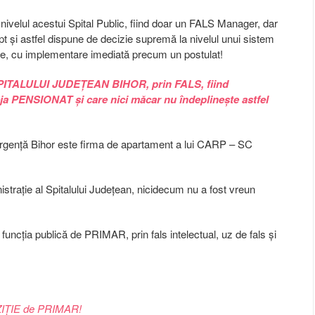
ul acestui Spital Public, fiind doar un FALS Manager, dar
upt și astfel dispune de decizie supremă la nivelul unui sistem
nie, cu implementare imediată precum un postulat!
 SPITALULUI JUDEȚEAN BIHOR, prin FALS, fiind
PENSIONAT și care nici măcar nu îndeplinește astfel
Urgență Bihor este firma de apartament a lui CARP – SC
istrație al Spitalului Județean, nicidecum nu a fost vreun
uncția publică de PRIMAR, prin fals intelectual, uz de fals și
POZIȚIE de PRIMAR!