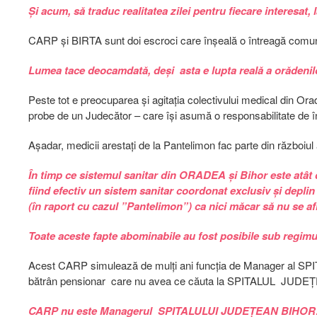
Și acum, să traduc realitatea zilei pentru fiecare interesa
CARP și BIRTA sunt doi escroci care înșeală o întreagă comuni
Lumea tace deocamdată, deși asta e lupta reală a orădenil
Peste tot e preocuparea și agitația colectivului medical din Or
probe de un Judecător – care își asumă o responsabilitate de înfă
Așadar, medicii arestați de la Pantelimon fac parte din războiul 
În timp ce sistemul sanitar din ORADEA și Bihor este atât d
fiind efectiv un sistem sanitar coordonat exclusiv și de
(în raport cu cazul ”Pantelimon”) ca nici măcar să nu se 
Toate aceste fapte abominabile au fost posibile sub regimu
Acest CARP simulează de mulți ani funcția de Manager al SP
bătrân pensionar care nu avea ce căuta la SPITALUL JUDEȚEAN
CARP nu este Managerul SPITALULUI JUDEȚEAN BIHOR