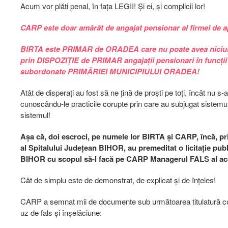
Acum vor plăti penal, în fața LEGII! Și ei, și complicii lor!
CARP este doar amărât de angajat pensionar al firmei de
BIRTA este PRIMAR de ORADEA care nu poate avea niciun fe
prin DISPOZIȚIE de PRIMAR angajații pensionari în funcții 
subordonate PRIMĂRIEI MUNICIPIULUI ORADEA!
Atât de disperați au fost să ne țină de proști pe toți, încât nu
cunoscându-le practicile corupte prin care au subjugat sistemu
sistemul!
Așa că, doi escroci, pe numele lor BIRTA și CARP, încă, 
al Spitalului Județean BIHOR, au premeditat o licitație 
BIHOR cu scopul să-l facă pe CARP Managerul FALS al ac
Cât de simplu este de demonstrat, de explicat și de înțeles!
CARP a semnat mii de documente sub următoarea titulatură
uz de fals și înșelăciune: