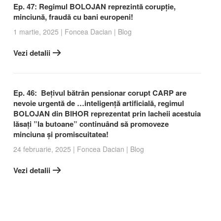
Ep. 47: Regimul BOLOJAN reprezintă corupție,
minciună, fraudă cu bani europeni!
1 martie, 2025
|
Foncea Dacian
|
Blog
Vezi detalii
Ep. 46: Bețivul bătrân pensionar corupt CARP are
nevoie urgentă de …inteligență artificială, regimul
BOLOJAN din BIHOR reprezentat prin lacheii acestuia
lăsați ”la butoane” continuând să promoveze
minciuna și promiscuitatea!
24 februarie, 2025
|
Foncea Dacian
|
Blog
Vezi detalii