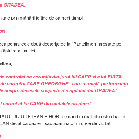
t, la ORADEA:
tate prin mânării ieftine de oameni tâmpi!
or!
adea pentru cele două doctorițe de la ”Pantelimon” arestate pe
ptuire a justiției,
altora,
e controlat de corupția din jurul lui CARP și a lui BIRTA,
plin de coruptul CARP GHEORGHE , care a reușit performanța
afle despre decesele suspecte din spitalul din ORADEA!
l corupt al lui CARP din spitalele orădene!
ITALULUI JUDEȚEAN BIHOR, pe când în realitate este doar un
 decât ca pacient sau aparținător în orele de vizită!
!