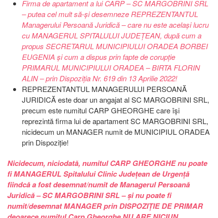
Firma de apartament a lui CARP – SC MARGOBRINI SRL
– putea cel mult să-și desemneze REPREZENTANTUL
Managerului Persoană Juridică – care nu este același lucru
cu MANAGERUL SPITALULUI JUDEȚEAN, după cum a
propus SECRETARUL MUNICIPIULUI ORADEA BORBEI
EUGENIA și cum a dispus prin fapte de corupție
PRIMARUL MUNICIPIULUI ORADEA – BIRTA FLORIN
ALIN – prin Dispoziția Nr. 619 din 13 Aprilie 2022!
REPREZENTANTUL MANAGERULUI PERSOANĂ
JURIDICĂ este doar un angajat al SC MARGOBRINI SRL,
precum este numitul CARP GHEORGHE care își
reprezintă firma lui de apartament SC MARGOBRINI SRL,
nicidecum un MANAGER numit de MUNICIPIUL ORADEA
prin Dispoziție!
Nicidecum, niciodată, numitul CARP GHEORGHE nu poate
fi MANAGERUL Spitalului Clinic Județean de Urgență
fiindcă a fost desemnat/numit de Managerul Persoană
Juridică – SC MARGOBRINI SRL – și nu poate fi
numit/desemnat MANAGER prin DISPOZIȚIE DE PRIMAR
deoarece numitul Carp Gheorghe NU ARE NICIUN