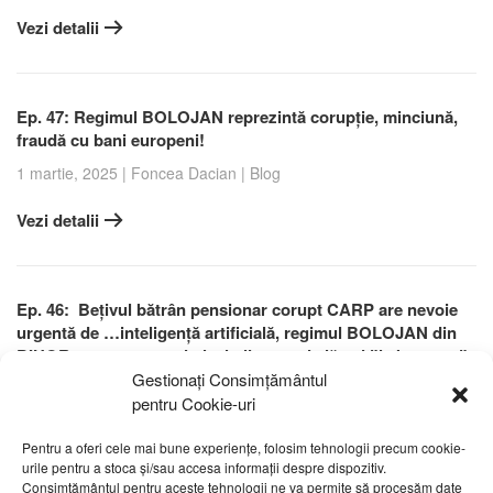
Vezi detalii
Ep. 47: Regimul BOLOJAN reprezintă corupție, minciună,
fraudă cu bani europeni!
1 martie, 2025
|
Foncea Dacian
|
Blog
Vezi detalii
Ep. 46: Bețivul bătrân pensionar corupt CARP are nevoie
urgentă de …inteligență artificială, regimul BOLOJAN din
BIHOR reprezentat prin lacheii acestuia lăsați ”la butoane”
continuând să promoveze minciuna și promiscuitatea!
Gestionați Consimțământul
pentru Cookie-uri
24 februarie, 2025
|
Foncea Dacian
|
Blog
Pentru a oferi cele mai bune experiențe, folosim tehnologii precum cookie-
Vezi detalii
urile pentru a stoca și/sau accesa informații despre dispozitiv.
Consimțământul pentru aceste tehnologii ne va permite să procesăm date