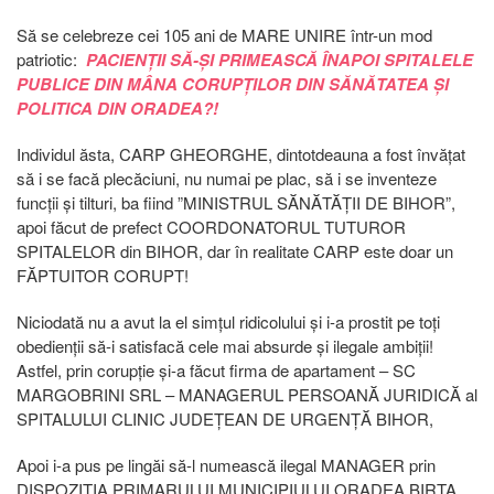
Să se celebreze cei 105 ani de MARE UNIRE într-un mod
patriotic:
PACIENȚII SĂ-ȘI PRIMEASCĂ ÎNAPOI SPITALELE
PUBLICE DIN MÂNA CORUPȚILOR DIN SĂNĂTATEA ȘI
POLITICA DIN ORADEA?!
Individul ăsta, CARP GHEORGHE, dintotdeauna a fost învățat
să i se facă plecăciuni, nu numai pe plac, să i se inventeze
funcții și tilturi, ba fiind ”MINISTRUL SĂNĂTĂȚII DE BIHOR”,
apoi făcut de prefect COORDONATORUL TUTUROR
SPITALELOR din BIHOR, dar în realitate CARP este doar un
FĂPTUITOR CORUPT!
Niciodată nu a avut la el simțul ridicolului și i-a prostit pe toți
obedienții să-i satisfacă cele mai absurde și ilegale ambiții!
Astfel, prin corupție și-a făcut firma de apartament – SC
MARGOBRINI SRL – MANAGERUL PERSOANĂ JURIDICĂ al
SPITALULUI CLINIC JUDEȚEAN DE URGENȚĂ BIHOR,
Apoi i-a pus pe lingăi să-l numească ilegal MANAGER prin
DISPOZIȚIA PRIMARULUI MUNICIPIULUI ORADEA BIRTA