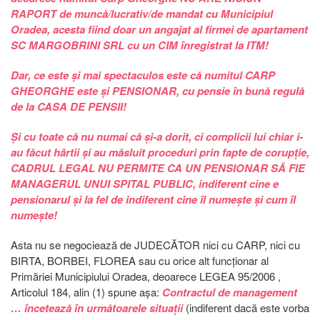
RAPORT de muncă/lucrativ/de mandat cu Municipiul
Oradea, acesta fiind doar un angajat al firmei de apartament
SC MARGOBRINI SRL cu un CIM înregistrat la ITM!
Dar, ce este și mai spectaculos este că numitul CARP
GHEORGHE este și PENSIONAR, cu pensie în bună regulă
de la CASA DE PENSII!
Și cu toate că nu numai că și-a dorit, ci complicii lui chiar i-
au făcut hârtii și au măsluit proceduri prin fapte de corupție,
CADRUL LEGAL NU PERMITE CA UN PENSIONAR SĂ FIE
MANAGERUL UNUI SPITAL PUBLIC, indiferent cine e
pensionarul și la fel de indiferent cine îl numește și cum îl
numește!
Asta nu se negociează de JUDECĂTOR nici cu CARP, nici cu
BIRTA, BORBEI, FLOREA sau cu orice alt funcționar al
Primăriei Municipiului Oradea, deoarece LEGEA 95/2006 ,
Articolul 184, alin (1) spune așa:
Contractul de management
… încetează în următoarele situații
(indiferent dacă este vorba