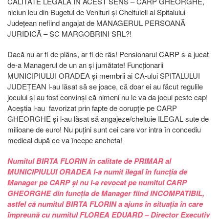
CALITATE LEGALĂ ÎN ACEST SENS – CARP GHEORGHE,
niciun leu din Bugetul de Venituri și Cheltuieli al Spitalului
Județean nefiind angajat de MANAGERUL PERSOANĂ
JURIDICĂ – SC MARGOBRINI SRL?!
Dacă nu ar fi de plâns, ar fi de râs! Pensionarul CARP s-a jucat
de-a Managerul de un an și jumătate! Funcționarii
MUNICIPIULUI ORADEA și membrii ai CA-ului SPITALULUI
JUDEȚEAN l-au lăsat să se joace, că doar ei au făcut regulile
jocului și au fost convinși că nimeni nu le va da jocul peste cap!
Aceștia l-au favorizat prin fapte de corupție pe CARP
GHEORGHE și l-au lăsat să angajeze/cheltuie ILEGAL sute de
milioane de euro! Nu puțini sunt cei care vor intra în concediu
medical după ce va începe ancheta!
Numitul BIRTA FLORIN în calitate de PRIMAR al
MUNICIPIULUI ORADEA l-a numit ilegal în funcția de
Manager pe CARP și nu l-a revocat pe numitul CARP
GHEORGHE din funcția de Manager fiind INCOMPATIBIL,
astfel că numitul BIRTA FLORIN a ajuns în situația în care
împreună cu numitul FLOREA EDUARD – Director Executiv