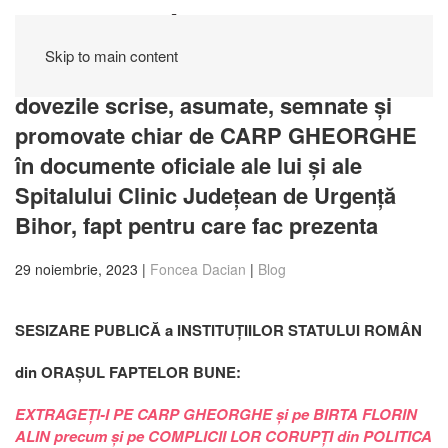
Skip to main content
Ep. XX: În acest episod înaintez public
dovezile scrise, asumate, semnate și
promovate chiar de CARP GHEORGHE
în documente oficiale ale lui și ale
Spitalului Clinic Județean de Urgență
Bihor, fapt pentru care fac prezenta
29 noiembrie, 2023
|
Foncea Dacian
|
Blog
SESIZARE PUBLICĂ a INSTITUȚIILOR STATULUI ROMÂN
din ORAȘUL FAPTELOR BUNE:
EXTRAGEȚI-I PE CARP GHEORGHE și pe BIRTA FLORIN
ALIN precum și pe COMPLICII LOR CORUPȚI din POLITICA