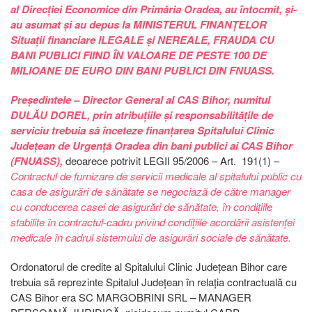
al Direcției Economice din Primăria Oradea, au întocmit, și-
au asumat și au depus la MINISTERUL FINANȚELOR
Situații financiare ILEGALE și NEREALE, FRAUDA CU
BANI PUBLICI FIIND ÎN VALOARE DE PESTE 100 DE
MILIOANE DE EURO DIN BANI PUBLICI DIN FNUASS.
Președintele – Director General al CAS Bihor, numitul
DULĂU DOREL, prin atribuțiile și responsabilitățile de
serviciu trebuia să înceteze finanțarea Spitalului Clinic
Județean de Urgență Oradea din bani publici ai CAS Bihor
(FNUASS),
deoarece potrivit LEGII 95/2006 – Art. 191(1) –
Contractul de furnizare de servicii medicale al spitalului public cu
casa de asigurări de sănătate se negociază de către manager
cu conducerea casei de asigurări de sănătate
, în condiţiile
stabilite în contractul-cadru privind condiţiile acordării asistenţei
medicale în cadrul sistemului de asigurări sociale de sănătate.
Ordonatorul de credite al Spitalului Clinic Județean Bihor care
trebuia să reprezinte Spitalul Județean în relația contractuală cu
CAS Bihor era SC MARGOBRINI SRL – MANAGER