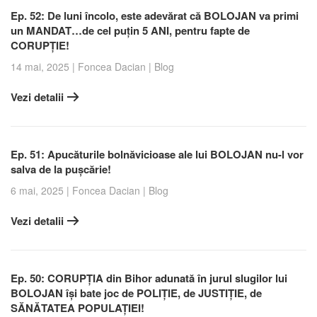
Ep. 52: De luni încolo, este adevărat că BOLOJAN va primi
un MANDAT…de cel puțin 5 ANI, pentru fapte de
CORUPȚIE!
14 mai, 2025
|
Foncea Dacian
|
Blog
Vezi detalii
Ep. 51: Apucăturile bolnăvicioase ale lui BOLOJAN nu-l vor
salva de la pușcărie!
6 mai, 2025
|
Foncea Dacian
|
Blog
Vezi detalii
Ep. 50: CORUPȚIA din Bihor adunată în jurul slugilor lui
BOLOJAN își bate joc de POLIȚIE, de JUSTIȚIE, de
SĂNĂTATEA POPULAȚIEI!