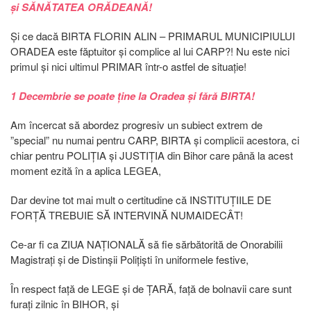
și SĂNĂTATEA ORĂDEANĂ!
Și ce dacă BIRTA FLORIN ALIN – PRIMARUL MUNICIPIULUI
ORADEA este făptuitor și complice al lui CARP?! Nu este nici
primul și nici ultimul PRIMAR într-o astfel de situație!
1 Decembrie se poate ține la Oradea și fără BIRTA!
Am încercat să abordez progresiv un subiect extrem de
”special” nu numai pentru CARP, BIRTA și complicii acestora, ci
chiar pentru POLIȚIA și JUSTIȚIA din Bihor care până la acest
moment ezită în a aplica LEGEA,
Dar devine tot mai mult o certitudine că INSTITUȚIILE DE
FORȚĂ TREBUIE SĂ INTERVINĂ NUMAIDECÂT!
Ce-ar fi ca ZIUA NAȚIONALĂ să fie sărbătorită de Onorabilii
Magistrați și de Distinșii Polițiști în uniformele festive,
În respect față de LEGE și de ȚARĂ, față de bolnavii care sunt
furați zilnic în BIHOR, și