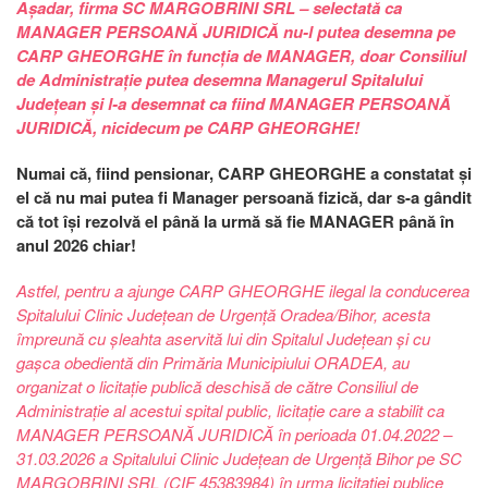
Așadar, firma SC MARGOBRINI SRL – selectată ca
MANAGER PERSOANĂ JURIDICĂ nu-l putea desemna pe
CARP GHEORGHE în funcția de MANAGER, doar Consiliul
de Administrație putea desemna Managerul Spitalului
Județean și l-a desemnat ca fiind MANAGER PERSOANĂ
JURIDICĂ, nicidecum pe CARP GHEORGHE!
Numai că, fiind pensionar, CARP GHEORGHE a constatat și
el că nu mai putea fi Manager persoană fizică, dar s-a gândit
că tot își rezolvă el până la urmă să fie MANAGER până în
anul 2026 chiar!
Astfel, pentru a ajunge CARP GHEORGHE ilegal la conducerea
Spitalului Clinic Județean de Urgență Oradea/Bihor, acesta
împreună cu șleahta aservită lui din Spitalul Județean și cu
gașca obedientă din Primăria Municipiului ORADEA, au
organizat o licitație publică deschisă de către Consiliul de
Administrație al acestui spital public, licitație care a stabilit ca
MANAGER PERSOANĂ JURIDICĂ în perioada 01.04.2022 –
31.03.2026 a Spitalului Clinic Județean de Urgență Bihor pe SC
MARGOBRINI SRL (CIF 45383984) în urma licitației publice