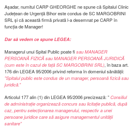
Așadar, numitul CARP GHEORGHE ne spune că Spitalul Clinic
Județean de Urgență Bihor este condus de SC MARGOBRINI
SRL și că această firmă privată l-a desemnat pe CARP în
funcția de Manager!
Dar să vedem ce spune LEGEA:
Managerul unui Spital Public poate fi
sau MANAGER
PERSOANĂ FIZICĂ
sau MANAGER PERSOANĂ JURIDICĂ
(cum este în cazul de față SC MARGOBRINI SRL)
, în baza art.
176 din LEGEA 95/2006 privind reforma în domeniul sănătății:
”Spitalul public este condus de un manager, persoană fizică sau
juridică.”
Articolul 177 alin (1) din LEGEA 95/2006 precizează: ”
Consiliul
de administraţie organizează concurs sau licitaţie publică, după
caz, pentru selecţionarea managerului, respectiv a unei
persoane juridice care să asigure managementul unităţii
sanitare”