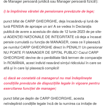
de Manager persoană juridică sau Manager persoană fizică!):
i) la împlinirea vârstei de pensionare prevăzute de lege;
punct bifat de CARP GHEORGHE, deja încasându-și lună de
lună PENSIA de aproape un an! A se vedea în Declarația
publică de avere a acestuia din data de 12 Iunie 2023 de pe site-
ul AGENȚIEI NAȚIONALE DE INTEGRITATE că deja a încasat
pensie cumulată cu funcția de MANAGER, ceea ce îl plasează
pe numitul CARP GHEORGHE direct în PENAL!!! Un pensionar
NU POATE FI MANAGER DE SPITAL PUBLIC! Cazul CARP
GHEORGHE devine de o penibilitate fără termen de comparație
în ROMÂNIA, acest individ neavând simțul ridicolului în care se
află și în care își plasează complicii!
o) dacă se constată că managerul nu mai îndeplinește
condițiile prevăzute de dispozițiile legale în vigoare pentru
exercitarea funcției de manager;
punct bifat pe deplin de CARP GHEORGHE, acesta
neîndeplinid condițiile legale încă de la numirea ca imitație de