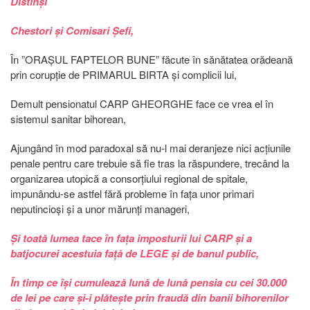
Distinși
Chestori și Comisari Șefi,
În ”ORAȘUL FAPTELOR BUNE” făcute în sănătatea orădeană
prin corupție de PRIMARUL BIRTA și complicii lui,
Demult pensionatul CARP GHEORGHE face ce vrea el în
sistemul sanitar bihorean,
Ajungând în mod paradoxal să nu-l mai deranjeze nici acțiunile
penale pentru care trebuie să fie tras la răspundere, trecând la
organizarea utopică a consorțiului regional de spitale,
impunându-se astfel fără probleme în fața unor primari
neputincioși și a unor mărunți manageri,
Și toată lumea tace în fața imposturii lui CARP și a
batjocurei acestuia față de LEGE și de banul public,
În timp ce își cumulează lună de lună pensia cu cei 30.000
de lei pe care și-i plătește prin fraudă din banii bihorenilor