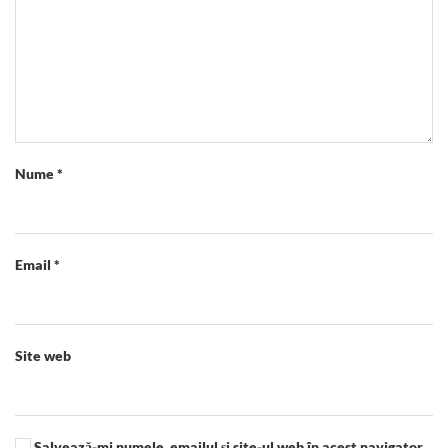
Nume
*
Email
*
Site web
Salvează-mi numele, emailul și site-ul web în acest navigator