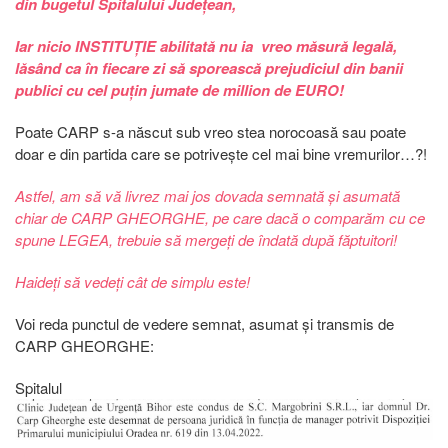
din bugetul Spitalului Județean,
Iar nicio INSTITUȚIE abilitată nu ia vreo măsură legală,
lăsând ca în fiecare zi să sporească prejudiciul din banii
publici cu cel puțin jumate de million de EURO!
Poate CARP s-a născut sub vreo stea norocoasă sau poate
doar e din partida care se potrivește cel mai bine vremurilor…?!
Astfel, am să vă livrez mai jos dovada semnată și asumată
chiar de CARP GHEORGHE, pe care dacă o comparăm cu ce
spune LEGEA, trebuie să mergeți de îndată după făptuitori!
Haideți să vedeți cât de simplu este!
Voi reda punctul de vedere semnat, asumat și transmis de
CARP GHEORGHE:
Spitalul