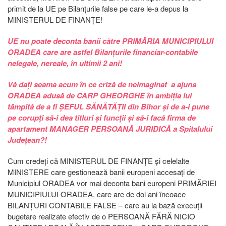
primit de la UE pe Bilanțurile false pe care le-a depus la
MINISTERUL DE FINANȚE!
UE nu poate deconta banii către PRIMĂRIA MUNICIPIULUI
ORADEA care are astfel Bilanțurile financiar-contabile
nelegale, nereale, în ultimii 2 ani!
Vă dați seama acum în ce criză de neimaginat a ajuns
ORADEA adusă de CARP GHEORGHE în ambiția lui
tâmpită de a fi ȘEFUL SĂNĂTĂȚII din Bihor și de a-i pune
pe corupți să-i dea titluri și funcții și să-i facă firma de
apartament MANAGER PERSOANĂ JURIDICĂ a Spitalului
Județean?!
Cum credeți că MINISTERUL DE FINANȚE și celelalte
MINISTERE care gestionează banii europeni accesați de
Municipiul ORADEA vor mai deconta bani europeni PRIMĂRIEI
MUNICIPIULUI ORADEA, care are de doi ani încoace
BILANȚURI CONTABILE FALSE – care au la bază execuții
bugetare realizate efectiv de o PERSOANĂ FĂRĂ NICIO