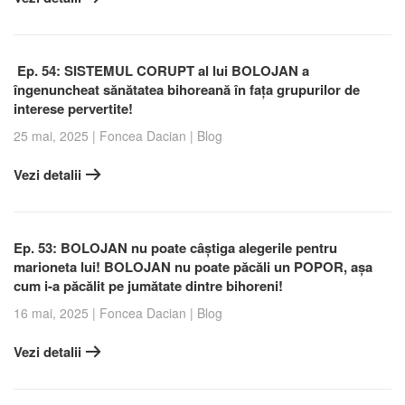
Ep. 54: SISTEMUL CORUPT al lui BOLOJAN a
îngenuncheat sănătatea bihoreană în fața grupurilor de
interese pervertite!
25 mai, 2025
|
Foncea Dacian
|
Blog
Vezi detalii
Ep. 53: BOLOJAN nu poate câștiga alegerile pentru
marioneta lui! BOLOJAN nu poate păcăli un POPOR, așa
cum i-a păcălit pe jumătate dintre bihoreni!
16 mai, 2025
|
Foncea Dacian
|
Blog
Vezi detalii