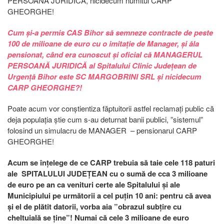
PERSOANĂ JURIDICĂ, nicidecum numitul CARP
GHEORGHE!
Cum și-a permis CAS Bihor să semneze contracte de peste
100 de milioane de euro cu o imitație de Manager, și ăla
pensionat, când era cunoscut și oficial că MANAGERUL
PERSOANĂ JURIDICĂ al Spitalului Clinic Județean de
Urgență Bihor este SC MARGOBRINI SRL și nicidecum
CARP GHEORGHE?!
Poate acum vor conștientiza făptuitorii astfel reclamați public că
deja populația știe cum s-au deturnat banii publici, ”sistemul”
folosind un simulacru de MANAGER – pensionarul CARP
GHEORGHE!
Acum se înțelege de ce CARP trebuia să taie cele 118 paturi
ale SPITALULUI JUDEȚEAN cu o sumă de cca 3 milioane
de euro pe an ca venituri certe ale Spitalului și ale
Municipiului pe următorii a cel puțin 10 ani: pentru că avea
și el de plătit datorii, vorba aia ”obrazul subțire cu
cheltuială se ține”! Numai că cele 3 milioane de euro