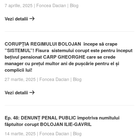
7 aprilie, 2025
|
Foncea Dacian
|
Blog
Vezi detalii
CORUPȚIA REGIMULUI BOLOJAN începe să crape
”SISTEMUL”! Fisura sistemului corupt este pentru început
bețivul pensionat CARP GHEORGHE care se crede
manager cu prețul multor ani de pușcărie pentru el și
complicii lui!
27 martie, 2025
|
Foncea Dacian
|
Blog
Vezi detalii
Ep. 48: DENUNȚ PENAL PUBLIC împotriva numitului
făptuitor corupt BOLOJAN ILIE-GAVRIL
14 martie, 2025
|
Foncea Dacian
|
Blog