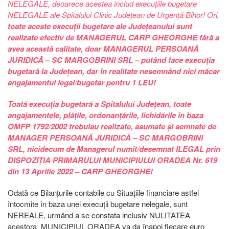
NELEGALE, deoarece acestea includ execuțiile bugetare
NELEGALE ale Spitalului Clinic Județean de Urgență Bihor! Ori,
toate aceste execuții bugetare ale Județeanului sunt
realizate efectiv de MANAGERUL CARP GHEORGHE fără a
avea această calitate, doar MANAGERUL PERSOANĂ
JURIDICĂ – SC MARGOBRINI SRL – putând face execuția
bugetară la Județean, dar în realitate nesemnând nici măcar
angajamentul legal/bugetar pentru 1 LEU!
Toată execuția bugetară a Spitalului Județean, toate
angajamentele, plățile, ordonanțările, lichidările în baza
OMFP 1792/2002 trebuiau realizate, asumate și semnate de
MANAGER PERSOANĂ JURIDICĂ – SC MARGOBRINI
SRL, nicidecum de Managerul numit/desemnat ILEGAL prin
DISPOZIȚIA PRIMARULUI MUNICIPIULUI ORADEA Nr. 619
din 13 Aprilie 2022 – CARP GHEORGHE!
Odată ce Bilanțurile contabile cu Situațiile financiare astfel
întocmite în baza unei execuții bugetare nelegale, sunt
NEREALE, urmând a se constata inclusiv NULITATEA
acestora, MUNICIPIUL ORADEA va da înapoi fiecare euro