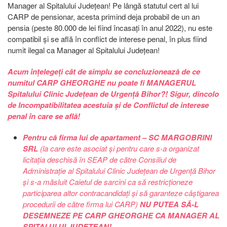
Manager al Spitalului Județean! Pe lângă statutul cert al lui
CARP de pensionar, acesta primind deja probabil de un an
pensia (peste 80.000 de lei fiind încasați în anul 2022), nu este
compatibil și se află în conflict de interese penal, în plus fiind
numit ilegal ca Manager al Spitalului Județean!
Acum înțelegeți cât de simplu se concluzionează de ce
numitul CARP GHEORGHE nu poate fi MANAGERUL
Spitalului Clinic Județean de Urgență Bihor?! Sigur, dincolo
de Incompatibilitatea acestuia și de Conflictul de interese
penal în care se află!
Pentru că firma lui de apartament – SC MARGOBRINI
SRL
(la care este asociat și pentru care s-a organizat
licitația deschisă în SEAP de către Consiliul de
Administrație al Spitalului Clinic Județean de Urgență Bihor
și s-a măsluit Caietul de sarcini ca să restricționeze
participarea altor contracandidați și să garanteze câștigarea
procedurii de către firma lui CARP)
NU PUTEA SĂ-L
DESEMNEZE PE CARP GHEORGHE CA MANAGER AL
SPITALULUI JUDEȚEAN!