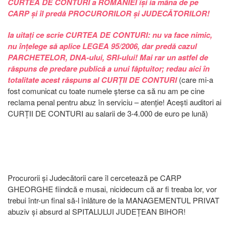
CURTEA DE CONTURI a ROMÂNIEI își ia mâna de pe
CARP și îl predă PROCURORILOR și JUDECĂTORILOR!
Ia uitați ce scrie CURTEA DE CONTURI: nu va face nimic,
nu înțelege să aplice LEGEA 95/2006, dar predă cazul
PARCHETELOR, DNA-ului, SRI-ului! Mai rar un astfel de
răspuns de predare publică a unui făptuitor; redau aici în
totalitate acest răspuns al CURȚII DE CONTURI
(care mi-a
fost comunicat cu toate numele șterse ca să nu am pe cine
reclama penal pentru abuz în serviciu – atenție! Acești auditori ai
CURȚII DE CONTURI au salarii de 3-4.000 de euro pe lună)
Procurorii și Judecătorii care îl cercetează pe CARP
GHEORGHE fiindcă e musai, nicidecum că ar fi treaba lor, vor
trebui într-un final să-l înlăture de la MANAGEMENTUL PRIVAT
abuziv și absurd al SPITALULUI JUDEȚEAN BIHOR!