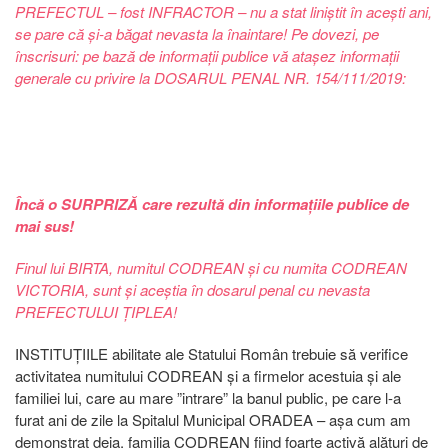
PREFECTUL – fost INFRACTOR – nu a stat liniștit în acești ani,
se pare că și-a băgat nevasta la înaintare! Pe dovezi, pe
înscrisuri: pe bază de informații publice vă atașez informații
generale cu privire la DOSARUL PENAL NR. 154/111/2019:
Încă o SURPRIZĂ care rezultă din informațiile publice de
mai sus!
Finul lui BIRTA, numitul CODREAN și cu numita CODREAN
VICTORIA, sunt și aceștia în dosarul penal cu nevasta
PREFECTULUI ȚIPLEA!
INSTITUȚIILE abilitate ale Statului Român trebuie să verifice
activitatea numitului CODREAN și a firmelor acestuia și ale
familiei lui, care au mare ”intrare” la banul public, pe care l-a
furat ani de zile la Spitalul Municipal ORADEA – așa cum am
demonstrat deja, familia CODREAN fiind foarte activă alături de