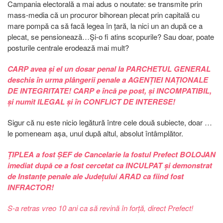
Campania electorală a mai adus o noutate: se transmite prin
mass-media că un procuror bihorean plecat prin capitală cu
mare pompă ca să facă legea în țară, la nici un an după ce a
plecat, se pensionează…Și-o fi atins scopurile? Sau doar, poate
posturile centrale erodează mai mult?
CARP avea și el un dosar penal la PARCHETUL GENERAL
deschis în urma plângerii penale a AGENȚIEI NAȚIONALE
DE INTEGRITATE! CARP e încă pe post, și INCOMPATIBIL,
și numit ILEGAL și în CONFLICT DE INTERESE!
Sigur că nu este nicio legătură între cele două subiecte, doar …
le pomeneam așa, unul după altul, absolut întâmplător.
ȚIPLEA a fost ȘEF de Cancelarie la fostul Prefect BOLOJAN
imediat după ce a fost cercetat ca INCULPAT și demonstrat
de Instanțe penale ale Județului ARAD ca fiind fost
INFRACTOR!
S-a retras vreo 10 ani ca să revină în forță, direct Prefect!