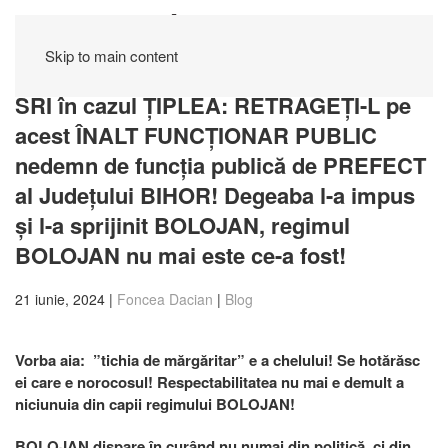
Skip to main content
Ep. XXXIII: SESIZARE PUBLICĂ pentru
SRI în cazul ȚIPLEA: RETRAGEȚI-L pe
acest ÎNALT FUNCȚIONAR PUBLIC
nedemn de funcția publică de PREFECT
al Județului BIHOR! Degeaba l-a impus
și l-a sprijinit BOLOJAN, regimul
BOLOJAN nu mai este ce-a fost!
21 iunie, 2024
|
Foncea Dacian
|
Blog
Vorba aia: ”tichia de mărgăritar” e a chelului! Se hotărăsc
ei care e norocosul! Respectabilitatea nu mai e demult a
niciunuia din capii regimului BOLOJAN!
BOLOJAN dispare în curând nu numai din politică, ci din