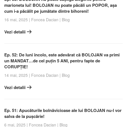
marioneta lui! BOLOJAN nu poate păcăli un POPOR, așa
cum i-a păcălit pe jumătate dintre bihoreni!
16 mai, 2025
|
Foncea Dacian
|
Blog
Vezi detalii
Ep. 52: De luni încolo, este adevărat că BOLOJAN va primi
un MANDAT…de cel puțin 5 ANI, pentru fapte de
CORUPȚIE!
14 mai, 2025
|
Foncea Dacian
|
Blog
Vezi detalii
Ep. 51: Apucăturile bolnăvicioase ale lui BOLOJAN nu-l vor
salva de la pușcărie!
6 mai, 2025
|
Foncea Dacian
|
Blog