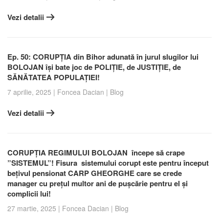
Vezi detalii
Ep. 50: CORUPȚIA din Bihor adunată în jurul slugilor lui
BOLOJAN își bate joc de POLIȚIE, de JUSTIȚIE, de
SĂNĂTATEA POPULAȚIEI!
7 aprilie, 2025
|
Foncea Dacian
|
Blog
Vezi detalii
CORUPȚIA REGIMULUI BOLOJAN începe să crape
”SISTEMUL”! Fisura sistemului corupt este pentru început
bețivul pensionat CARP GHEORGHE care se crede
manager cu prețul multor ani de pușcărie pentru el și
complicii lui!
27 martie, 2025
|
Foncea Dacian
|
Blog