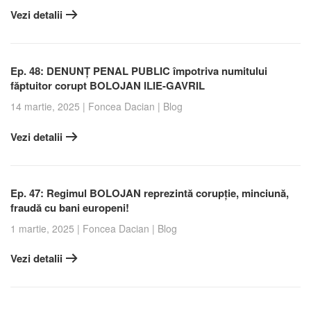
Vezi detalii
Ep. 48: DENUNȚ PENAL PUBLIC împotriva numitului
făptuitor corupt BOLOJAN ILIE-GAVRIL
14 martie, 2025
|
Foncea Dacian
|
Blog
Vezi detalii
Ep. 47: Regimul BOLOJAN reprezintă corupție, minciună,
fraudă cu bani europeni!
1 martie, 2025
|
Foncea Dacian
|
Blog
Vezi detalii