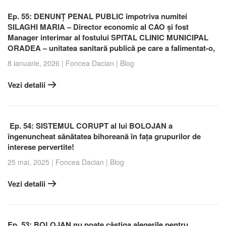
Ep. 55: DENUNȚ PENAL PUBLIC împotriva numitei
SILAGHI MARIA – Director economic al CAO și fost
Manager interimar al fostului SPITAL CLINIC MUNICIPAL
ORADEA – unitatea sanitară publică pe care a falimentat-o,
8 ianuarie, 2026
|
Foncea Dacian
|
Blog
Vezi detalii
Ep. 54: SISTEMUL CORUPT al lui BOLOJAN a
îngenuncheat sănătatea bihoreană în fața grupurilor de
interese pervertite!
25 mai, 2025
|
Foncea Dacian
|
Blog
Vezi detalii
Ep. 53: BOLOJAN nu poate câștiga alegerile pentru