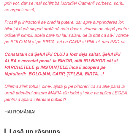
prin vot, dar se mai schimbă lucrurile! Oamenii vorbesc, scriu,
se organizează,…
Proștii și infractorii se cred la putere, dar spre surprinderea lor,
bilanțul după alegeri arată că este doar o victorie de etapă pentru
orădenii simpli, aceia care nu iau salariu de la stat ca să-l voteze
pe BOLOJAN și pe BIRTA, ori pe CARP și PNL-ul, sau PSD-ul!
Constatăm că Șeful IPJ CLUJ a fost deja săltat, Șeful IPJ
ALBA e cercetat penal, la BIHOR, atât IPJ BIHOR cât și
PARCHETELE și INSTANȚELE încă îi acoperă pe
făptuitorii: BOLOJAN, CARP, ȚIPLEA, BIRTA…!
Dilema zilei: totuși, cine-i ajută și pe bihoreni ca să afle până la
urmă adevărul despre MAFIA din județ și cine va aplica LEGEA
pentru a apăra interesul public?!
HAI ROMÂNIA!
Lasă un răspuns