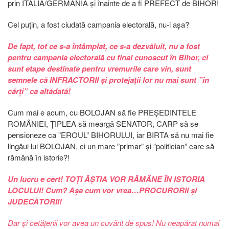
prin ITALIA/GERMANIA și înainte de a fi PREFECT de BIHOR!
Cel puțin, a fost ciudată campania electorală, nu-i așa?
De fapt, tot ce s-a întâmplat, ce s-a dezvăluit, nu a fost
pentru campania electorală cu final cunoscut în Bihor, ci
sunt etape destinate pentru vremurile care vin, sunt
semnele că INFRACTORII și protejații lor nu mai sunt ”în
cărți” ca altădată!
Cum mai e acum, cu BOLOJAN să fie PREȘEDINTELE
ROMÂNIEI, ȚIPLEA să meargă SENATOR, CARP să se
pensioneze ca ”EROUL” BIHORULUI, iar BIRTA să nu mai fie
lingăul lui BOLOJAN, ci un mare ”primar” și ”politician” care să
rămână în istorie?!
Un lucru e cert! TOȚI ĂȘTIA VOR RĂMÂNE ÎN ISTORIA
LOCULUI! Cum? Așa cum vor vrea…PROCURORII și
JUDECĂTORII!
Dar și cetățenii vor avea un cuvânt de spus! Nu neapărat numai