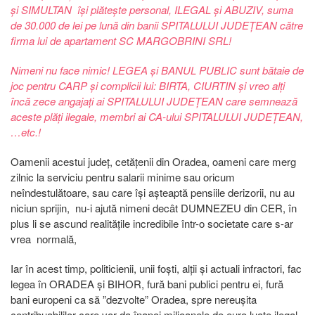
și SIMULTAN își plătește personal, ILEGAL și ABUZIV, suma
de 30.000 de lei pe lună din banii SPITALULUI JUDEȚEAN către
firma lui de apartament SC MARGOBRINI SRL!
Nimeni nu face nimic! LEGEA și BANUL PUBLIC sunt bătaie de
joc pentru CARP și complicii lui: BIRTA, CIURTIN și vreo alți
încă zece angajați ai SPITALULUI JUDEȚEAN care semnează
aceste plăți ilegale, membri ai CA-ului SPITALULUI JUDEȚEAN,
…etc.!
Oamenii acestui județ, cetățenii din Oradea, oameni care merg
zilnic la serviciu pentru salarii minime sau oricum
neîndestulătoare, sau care își așteaptă pensiile derizorii, nu au
niciun sprijin, nu-i ajută nimeni decât DUMNEZEU din CER, în
plus li se ascund realitățile incredibile într-o societate care s-ar
vrea normală,
Iar în acest timp, politicienii, unii foști, alții și actuali infractori, fac
legea în ORADEA și BIHOR, fură bani publici pentru ei, fură
bani europeni ca să ”dezvolte” Oradea, spre nereușita
contribuabililor care vor da înapoi milioanele de euro luate ilegal