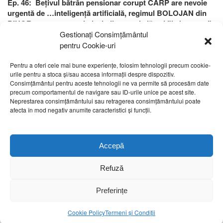
Ep. 46: Bețivul bătrân pensionar corupt CARP are nevoie
urgentă de …inteligență artificială, regimul BOLOJAN din
BIHOR reprezentat prin lacheii acestuia lăsați ”la butoane”
continuând să promoveze minciuna și promiscuitatea!
Gestionați Consimțământul
pentru Cookie-uri
24 februarie, 2025
|
Foncea Dacian
|
Blog
Pentru a oferi cele mai bune experiențe, folosim tehnologii precum cookie-
Vezi detalii
urile pentru a stoca și/sau accesa informații despre dispozitiv.
Consimțământul pentru aceste tehnologii ne va permite să procesăm date
precum comportamentul de navigare sau ID-urile unice pe acest site.
Neprestarea consimțământului sau retragerea consimțământului poate
afecta în mod negativ anumite caracteristici și funcții.
Blog Dacian Foncea
Copyright ©
2026. Toate drepturile rezervate Dacian Foncea.
Accepă
Refuză
Social media
Preferințe
Cookie Policy
Termeni și Condiții