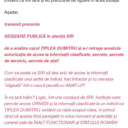
Așadar,
transmit prezenta
SESIZARE PUBLICĂ în atenția SRI
de a analiza cazul ȚIPLEA DUMITRU și a-i retrage acestuia
autorizația de acces la informații clasificate, secrete, secrete
de serviciu, secrete de stat!
Cum se poate ca SRI să dea aviz de acces la informații
clasificate unui astfel de individ, fost infractor și cu nevasta
”săgeată” într-o cauză penală cu ANAF-ul?!
În ce țară trăim? Logic, într-una condusă de SRI, Instituție care
permite acces ORNISS și la informații clasificate la un individ ca
ȚIPLEA DUMITRU, evident cu niște scopuri clare, în primul
rând că acesta fiind șantajabil în orice moment al activității și
carierei sale de ÎNALT FUNCȚIONAR al STATULUI ROMÂN!