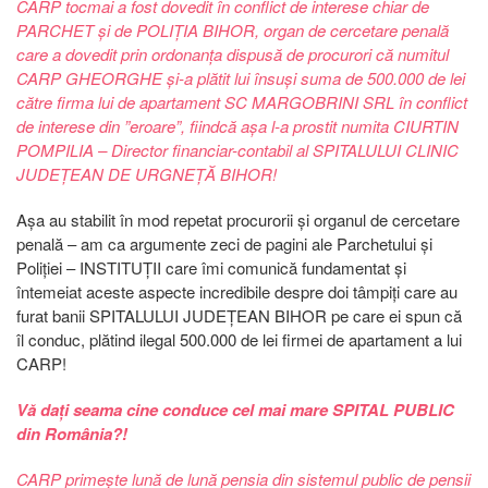
CARP tocmai a fost dovedit în conflict de interese chiar de
PARCHET și de POLIȚIA BIHOR, organ de cercetare penală
care a dovedit prin ordonanța dispusă de procurori că numitul
CARP GHEORGHE și-a plătit lui însuși suma de 500.000 de lei
către firma lui de apartament SC MARGOBRINI SRL în conflict
de interese din ”eroare”, fiindcă așa l-a prostit numita CIURTIN
POMPILIA – Director financiar-contabil al SPITALULUI CLINIC
JUDEȚEAN DE URGNEȚĂ BIHOR!
Așa au stabilit în mod repetat procurorii și organul de cercetare
penală – am ca argumente zeci de pagini ale Parchetului și
Poliției – INSTITUȚII care îmi comunică fundamentat și
întemeiat aceste aspecte incredibile despre doi tâmpiți care au
furat banii SPITALULUI JUDEȚEAN BIHOR pe care ei spun că
îl conduc, plătind ilegal 500.000 de lei firmei de apartament a lui
CARP!
Vă dați seama cine conduce cel mai mare SPITAL PUBLIC
din România?!
CARP primește lună de lună pensia din sistemul public de pensii