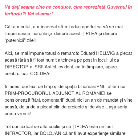
Vă dați seama cine ne conduce, cine reprezintă Guvernul în
teritoriu?! Vai și-amar!
Cât am putut, am încercat să-mi aduc aportul ca să se mai
limpezească lucrurile și despre acest ȚIPLEA și despre
”puternicii” zilei!
Aici, se mai impune totuși o remarcă: Eduard HELLVIG a plecat
acasă fără să fi fost numit altcineva pe post în locul lui ca
DIRECTOR al SRI! Astfel, evident, ca întâmplare, apare
celebrul caz COLDEA!
În acest context de timp și de spațiu bihorean/PNL, aflăm că
PRIM-PROCURORUL ADJUNCT AL ROMÂNIEI se
pensionează ”fără comentarii” după nici un an de mandat și vine
acasă, de unde a plecat plin de proiecte și de vise…așa scria
presa vremii!
Tot contextual se află public și că ȚIPLEA este un fost
INFRACTOR, iar BOLOJAN că ar fi avut experiențe similare