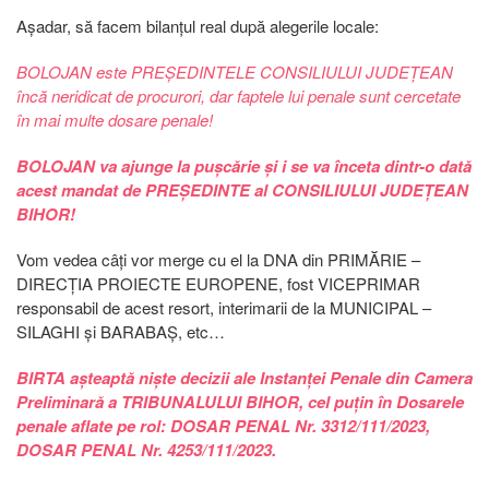
Așadar, să facem bilanțul real după alegerile locale:
BOLOJAN este PREȘEDINTELE CONSILIULUI JUDEȚEAN
încă neridicat de procurori, dar faptele lui penale sunt cercetate
în mai multe dosare penale!
BOLOJAN va ajunge la pușcărie și i se va înceta dintr-o dată
acest mandat de PREȘEDINTE al CONSILIULUI JUDEȚEAN
BIHOR!
Vom vedea câți vor merge cu el la DNA din PRIMĂRIE –
DIRECȚIA PROIECTE EUROPENE, fost VICEPRIMAR
responsabil de acest resort, interimarii de la MUNICIPAL –
SILAGHI și BARABAȘ, etc…
BIRTA așteaptă niște decizii ale Instanței Penale din Camera
Preliminară a TRIBUNALULUI BIHOR, cel puțin în Dosarele
penale aflate pe rol: DOSAR PENAL Nr. 3312/111/2023,
DOSAR PENAL Nr.
4253/111/2023.