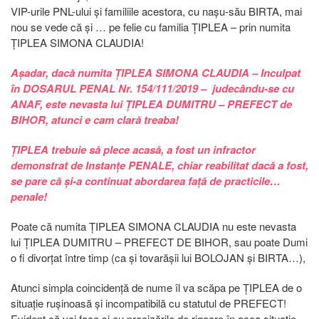
VIP-urile PNL-ului și familiile acestora, cu nașu-său BIRTA, mai
nou se vede că și … pe felie cu familia ȚIPLEA – prin numita
ȚIPLEA SIMONA CLAUDIA!
Așadar, dacă numita ȚIPLEA SIMONA CLAUDIA – Inculpat
în DOSARUL PENAL Nr. 154/111/2019 – judecându-se cu
ANAF, este nevasta lui ȚIPLEA DUMITRU – PREFECT de
BIHOR, atunci e cam clară treaba!
ȚIPLEA trebuie să plece acasă, a fost un infractor
demonstrat de Instanțe PENALE, chiar reabilitat dacă a fost,
se pare că și-a continuat abordarea față de practicile…
penale!
Poate că numita ȚIPLEA SIMONA CLAUDIA nu este nevasta
lui ȚIPLEA DUMITRU – PREFECT DE BIHOR, sau poate Dumi
o fi divorțat între timp (ca și tovarășii lui BOLOJAN și BIRTA…),
Atunci simpla coincidență de nume îl va scăpa pe ȚIPLEA de o
situație rușinoasă și incompatibilă cu statutul de PREFECT!
Evident că voi face și eu precizările de rigoare în acea situație.