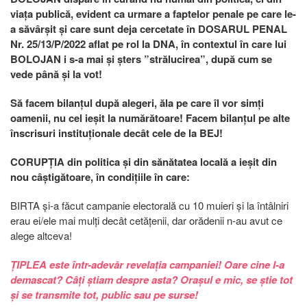
viața publică, evident ca urmare a faptelor penale pe care le-
a săvârșit și care sunt deja cercetate în DOSARUL PENAL
Nr. 25/13/P/2022 aflat pe rol la DNA, în contextul în care lui
BOLOJAN i s-a mai și șters ”strălucirea”, după cum se
vede până și la vot!
Să facem bilanțul după alegeri, ăla pe care îl vor simți
oamenii, nu cel ieșit la numărătoare! Facem bilanțul pe alte
înscrisuri instituționale decât cele de la BEJ!
CORUPȚIA din politica și din sănătatea locală a ieșit din
nou câștigătoare, în condițiile în care:
BIRTA și-a făcut campanie electorală cu 10 muieri și la întâlniri
erau ei/ele mai mulți decât cetățenii, dar orădenii n-au avut ce
alege altceva!
ȚIPLEA este într-adevăr revelația campaniei! Oare cine l-a
demascat? Câți știam despre asta? Orașul e mic, se știe tot
și se transmite tot, public sau pe surse!